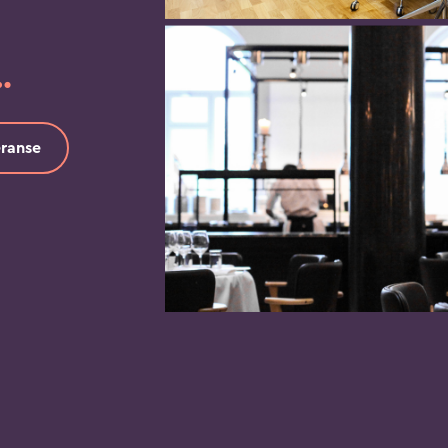
…
eranse